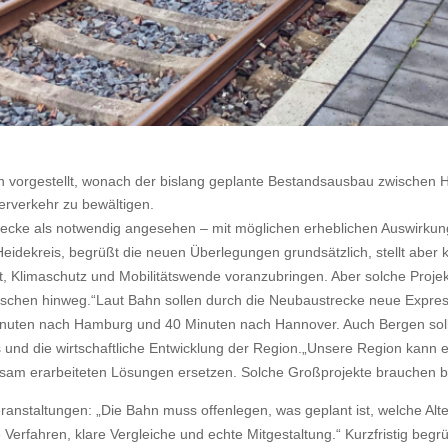
vorgestellt, wonach der bislang geplante Bestandsausbau zwischen 
erverkehr zu bewältigen.
trecke als notwendig angesehen – mit möglichen erheblichen Auswirkun
eidekreis, begrüßt die neuen Überlegungen grundsätzlich, stellt aber 
ft, Klimaschutz und Mobilitätswende voranzubringen. Aber solche Projek
nschen hinweg.“
Laut Bahn sollen durch die Neubaustrecke neue Expre
 Minuten nach Hamburg und 40 Minuten nach Hannover. Auch Bergen sol
 und die wirtschaftliche Entwicklung der Region.
„Unsere Region kann en
nsam erarbeiteten Lösungen ersetzen. Solche Großprojekte brauchen bre
eranstaltungen:
„Die Bahn muss offenlegen, was geplant ist, welche Alt
 Verfahren, klare Vergleiche und echte Mitgestaltung.“
Kurzfristig beg